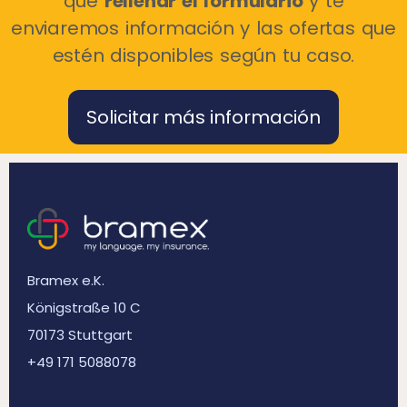
que
rellenar el formulario
y te
enviaremos información y las ofertas que
estén disponibles según tu caso.
Solicitar más información
Bramex e.K.
Königstraße 10 C
70173 Stuttgart
+49 171 5088078