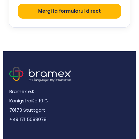
Mergi la formularul direct
Bramex e.K.
Königstraße 10 C
70173 Stuttgart
+49 171 5088078